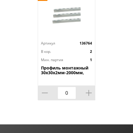
Артикул
136764
В кор.
2
Мин. партия
1
Профиль монтажный
30х30х2мм-2000мм,
элемент
металлоконструкцми,
VPG104, 1шт, 1/6, VIEIR