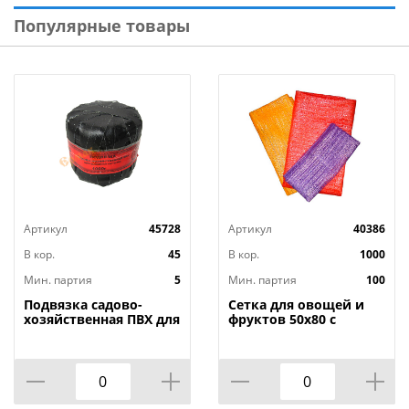
время работы - 8 часов
Популярные товары
Артикул
45728
Артикул
40386
В кор.
45
В кор.
1000
Мин. партия
5
Мин. партия
100
Подвязка садово-
Сетка для овощей и
хозяйственная ПВХ для
фруктов 50х80 с
вьющихся растений
завязками, 40кг,
1000 гр, 5/15
строго по 100, 100/100