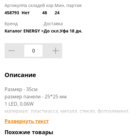
Артикул
На складе
В кор.
Мин. партия
458793
Нет
48
24
Бренд
Доставка
Каталог ENERGY >
До скл.Уфа 18 дн.
Описание
Размер - 35см
размер панели - 25*25 мм
1 LED, 0.06W
материал: пластмасса, металл, стекло, фотоэлемент,
полимерная пленка
Развернуть текст
Аккумулятор 1.2V 40mAH NI-MH
Похожие товары
время зарядки 8 часов