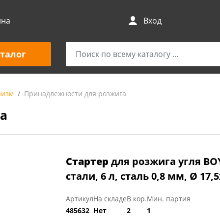
ина
Вход
талог
ризм
Принадлежности для розжига
а
Стартер
для розжига угля B
стали, 6 л, сталь 0,8 мм, Ø 17,
Артикул
На складе
В кор.
Мин. партия
485632
Нет
2
1