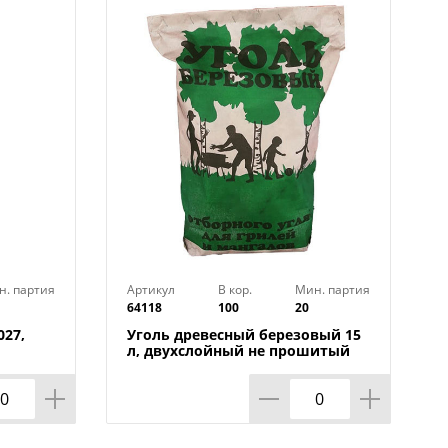
н. партия
Артикул
В кор.
Мин. партия
64118
100
20
027,
Уголь древесный березовый 15
л, двухслойный не прошитый
мешок, поддон100шт, 20/100