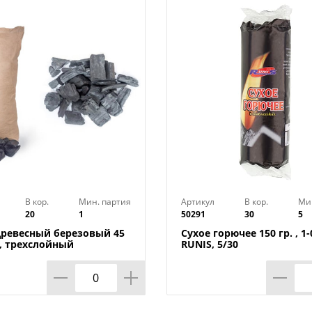
В кор.
Мин. партия
Артикул
В кор.
Ми
20
1
50291
30
5
древесный березовый 45
Сухое горючее 150 гр. , 1-
г, трехслойный
RUNIS, 5/30
ый мешок, высш. сорт,
20шт, 1/20