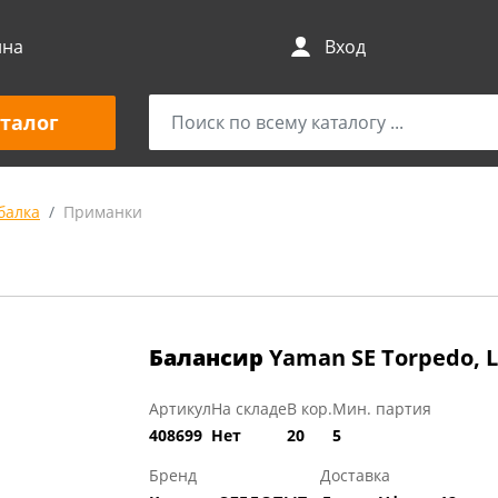
ина
Вход
талог
балка
Приманки
Балансир
Yaman SE Torpedo, L-
Артикул
На складе
В кор.
Мин. партия
408699
Нет
20
5
Бренд
Доставка