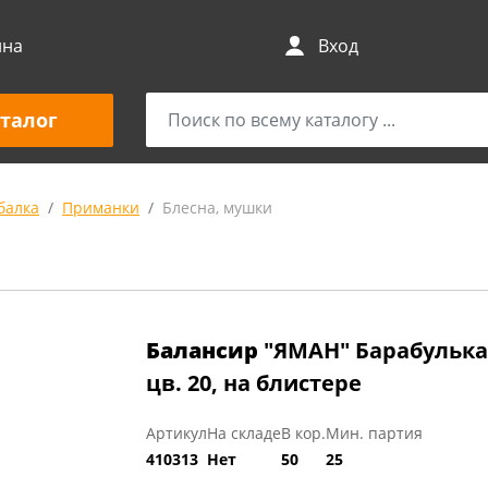
ина
Вход
талог
балка
Приманки
Блесна, мушки
Балансир
"ЯМАН" Барабулька, 
цв. 20, на блистере
Артикул
На складе
В кор.
Мин. партия
410313
Нет
50
25