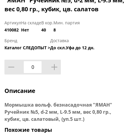
"ЯМАН" Ручейник №5, d-2 мм, L-9.5 мм,
вес 0,80 гр., кубик, цв. салатов
Артикул
На складе
В кор.
Мин. партия
410082
Нет
40
8
Бренд
Доставка
Каталог СЛЕДОПЫТ >
До скл.Уфа до 12 дн.
Описание
Мормышка вольф. безнасадочная "ЯМАН"
Ручейник №5, d-2 мм, L-9.5 мм, вес 0,80 гр.,
кубик, цв. салатовый, (уп.5 шт.)
Похожие товары