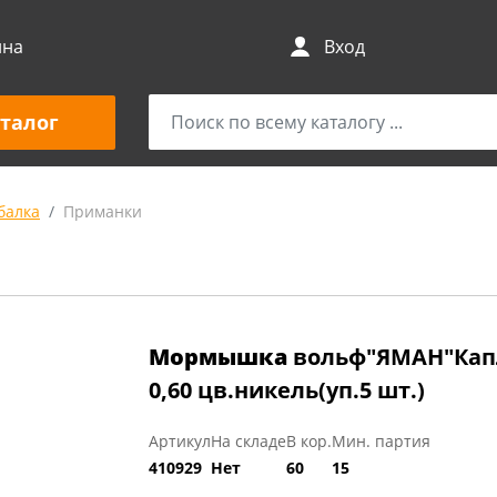
ина
Вход
талог
балка
Приманки
Мормышка
вольф"ЯМАН"Капля 
0,60 цв.никель(уп.5 шт.)
Артикул
На складе
В кор.
Мин. партия
410929
Нет
60
15