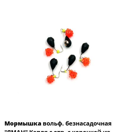
Мормышка
вольф. безнасадочная