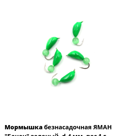
Мормышка
безнасадочная ЯМАН