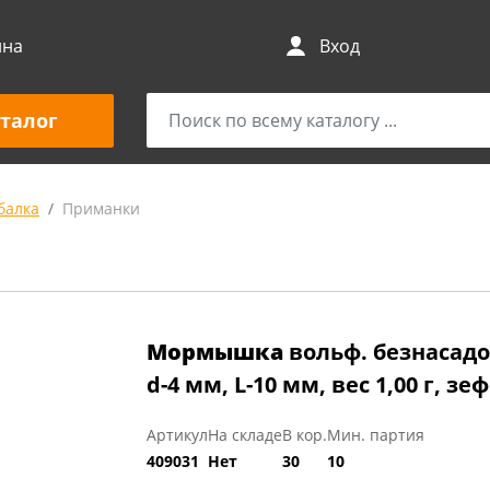
ина
Вход
талог
балка
Приманки
Мормышка
вольф. безнасад
d-4 мм, L-10 мм, вес 1,00 г, зе
Артикул
На складе
В кор.
Мин. партия
409031
Нет
30
10