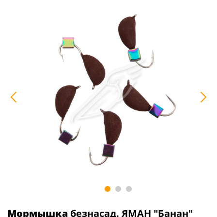
Мормышка
безнасад. ЯМАН "Банан"