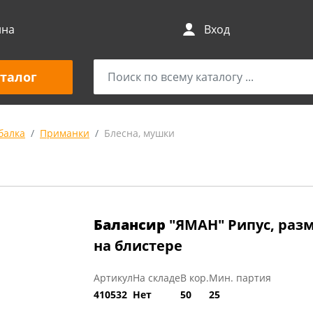
ина
Вход
талог
балка
Приманки
Блесна, мушки
Балансир
"ЯМАН" Рипус, размер
на блистере
Артикул
На складе
В кор.
Мин. партия
410532
Нет
50
25