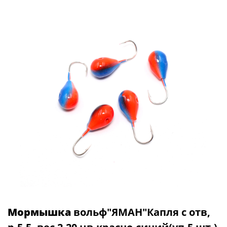
Мормышка
вольф"ЯМАН"Капля с отв,