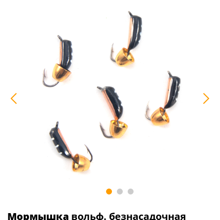
Мормышка
вольф. безнасадочная