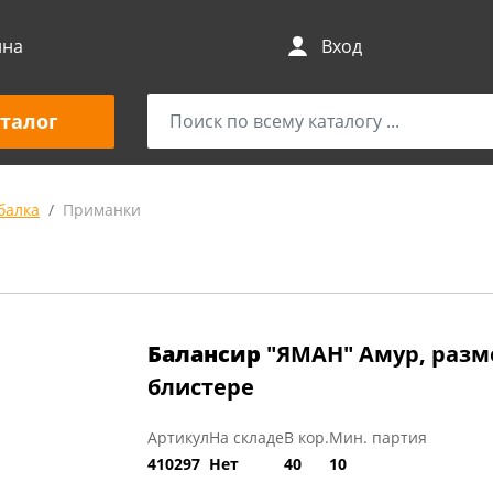
ина
Вход
талог
балка
Приманки
Балансир
"ЯМАН" Амур, размер 
блистере
Артикул
На складе
В кор.
Мин. партия
410297
Нет
40
10