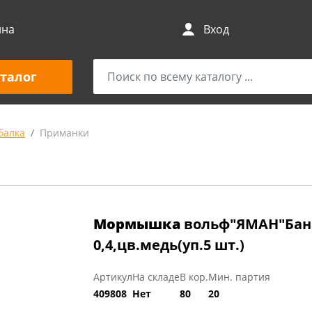
ина
Вход
талог
балка
Приманки
Мормышка
вольф"ЯМАН"Банан
0,4,цв.медь(уп.5 шт.)
Артикул
На складе
В кор.
Мин. партия
409808
Нет
80
20