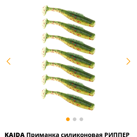
KAIDA
Приманка силиконовая РИППЕР