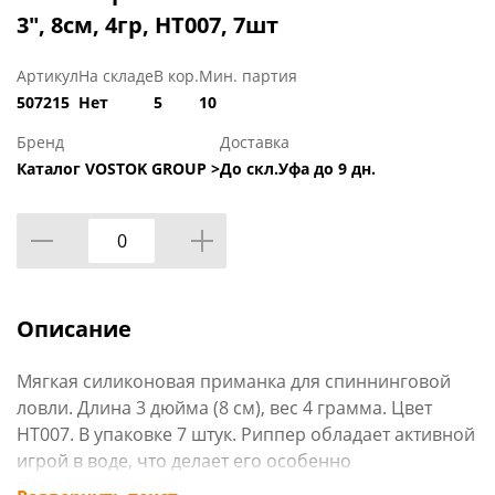
3", 8см, 4гр, HT007, 7шт
Артикул
На складе
В кор.
Мин. партия
507215
Нет
5
10
Бренд
Доставка
Каталог VOSTOK GROUP >
До скл.Уфа до 9 дн.
Описание
Мягкая силиконовая приманка для спиннинговой
ловли. Длина 3 дюйма (8 см), вес 4 грамма. Цвет
HT007. В упаковке 7 штук. Риппер обладает активной
игрой в воде, что делает его особенно
привлекательным для хищной рыбы, такой как