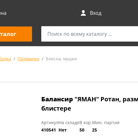
ина
Вход
талог
балка
Приманки
Блесна, мушки
Балансир
"ЯМАН" Ротан, размер
блистере
Артикул
На складе
В кор.
Мин. партия
410541
Нет
50
25