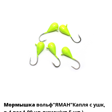
Мормышка
вольф"ЯМАН"Капля с ушк,