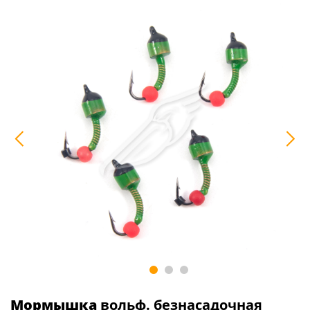
Мормышка
вольф. безнасадочная