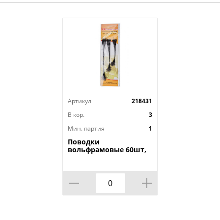
Артикул
218431
В кор.
3
Мин. партия
1
Поводки
вольфрамовые 60шт,
15см, 20см, 25см по
20шт, 1/100