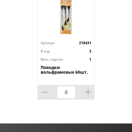
Артикул
218431
В кор.
3
Мин. партия
1
Поводки
вольфрамовые 60шт,
15см, 20см, 25см по
20шт, 1/100