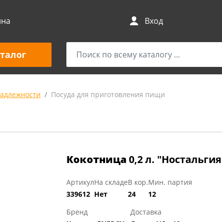
ина
Вход
талог
адлежности
Посуда для приготовления пищи
Кокотница
0,2 л. "Ностальги
Артикул
На складе
В кор.
Мин. партия
339612
Нет
24
12
Бренд
Доставка