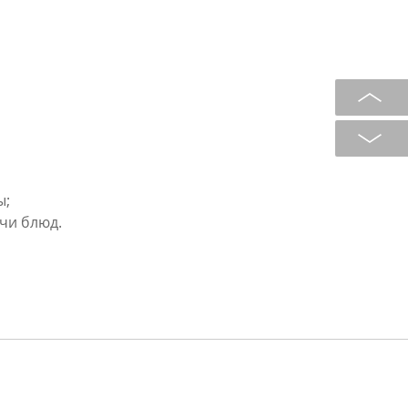
ы;
ачи блюд.