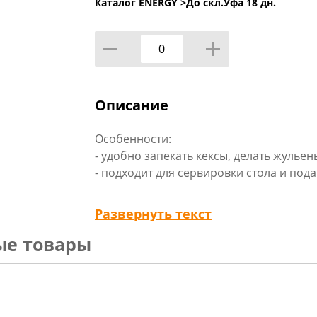
Каталог ENERGY >
До скл.Уфа 18 дн.
Описание
Особенности:
- удобно запекать кексы, делать жульен
- подходит для сервировки стола и под
Технические характеристики:
Развернуть текст
Размер: 12 х 4,5 см
ые товары
Объём: 200 мл
Габариты: 0,14 x 0,12 x 0,08 мм
Вид упаковки: стикер
Материал изделия: керамика
Бренд: «Борисовская керамика»