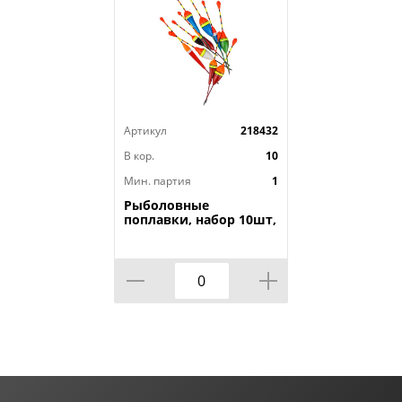
Артикул
218432
В кор.
10
Мин. партия
1
Рыболовные
поплавки, набор 10шт,
в пакете, 1/500