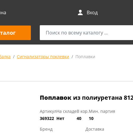
ина
Вход
талог
балка
Сигнализаторы поклевки
Поплавки
Поплавок
из полиуретана 812-
Артикул
На складе
В кор.
Мин. партия
369322
Нет
40
10
Бренд
Доставка