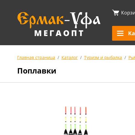
Корз
Ка
Главная страница
Каталог
Туризм и рыбалка
Ры
Поплавки