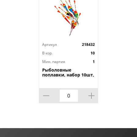
Артикул
218432
В кор.
10
Мин. партия
1
Рыболовные
поплавки, набор 10шт,
в пакете, 1/500