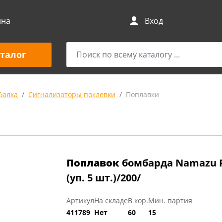
ина
Вход
талог
балка
Сигнализаторы поклевки
Поплавки
Поплавок
бомбарда Namazu P
(уп. 5 шт.)/200/
Артикул
На складе
В кор.
Мин. партия
411789
Нет
60
15