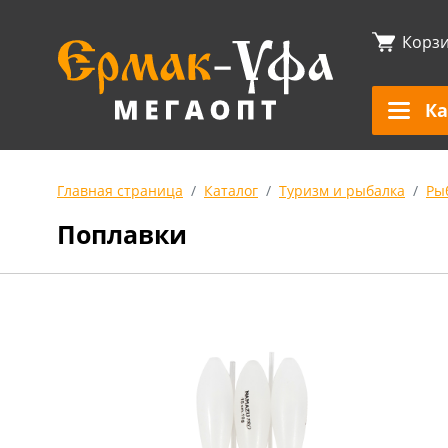
Корз
Ка
Главная страница
Каталог
Туризм и рыбалка
Ры
Поплавки