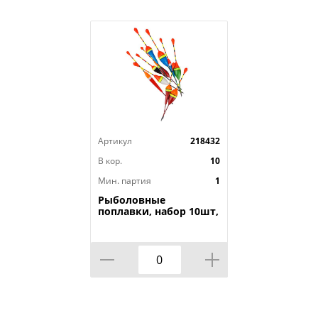
Артикул
218432
В кор.
10
Мин. партия
1
Рыболовные
поплавки, набор 10шт,
в пакете, 1/500