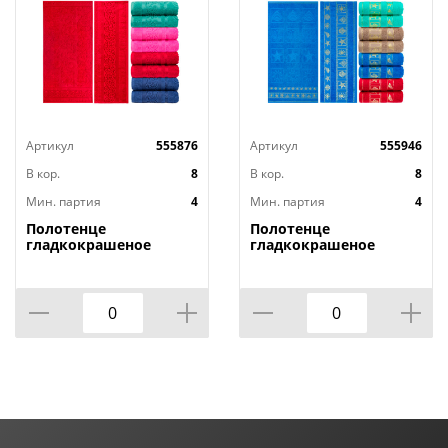
Артикул
555876
Артикул
555946
В кор.
8
В кор.
8
Мин. партия
4
Мин. партия
4
Полотенце
Полотенце
гладкокрашеное
гладкокрашеное
жаккардовое Осока,
жаккардовое Отпуск,
430 г/кв.м, 70х140 см
430 г/кв.м, 70х140 см