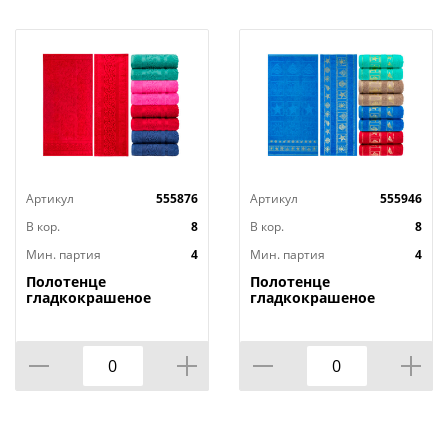
Артикул
555876
Артикул
555946
В кор.
8
В кор.
8
Мин. партия
4
Мин. партия
4
Полотенце
Полотенце
гладкокрашеное
гладкокрашеное
жаккардовое Осока,
жаккардовое Отпуск,
430 г/кв.м, 70х140 см
430 г/кв.м, 70х140 см