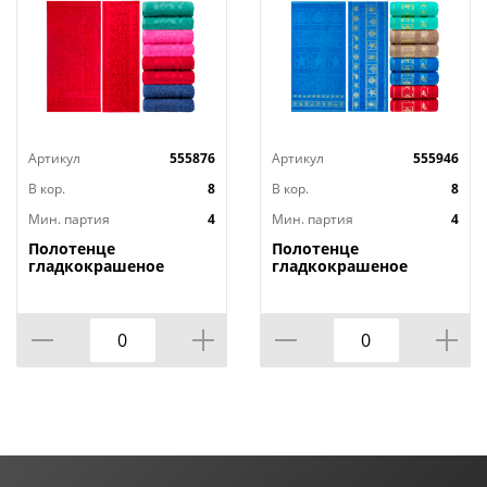
Артикул
555876
Артикул
555946
В кор.
8
В кор.
8
Мин. партия
4
Мин. партия
4
Полотенце
Полотенце
гладкокрашеное
гладкокрашеное
жаккардовое Осока,
жаккардовое Отпуск,
430 г/кв.м, 70х140 см
430 г/кв.м, 70х140 см