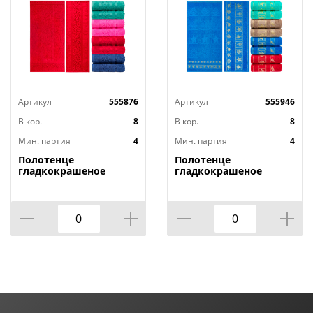
Артикул
555876
Артикул
555946
В кор.
8
В кор.
8
Мин. партия
4
Мин. партия
4
Полотенце
Полотенце
гладкокрашеное
гладкокрашеное
жаккардовое Осока,
жаккардовое Отпуск,
430 г/кв.м, 70х140 см
430 г/кв.м, 70х140 см