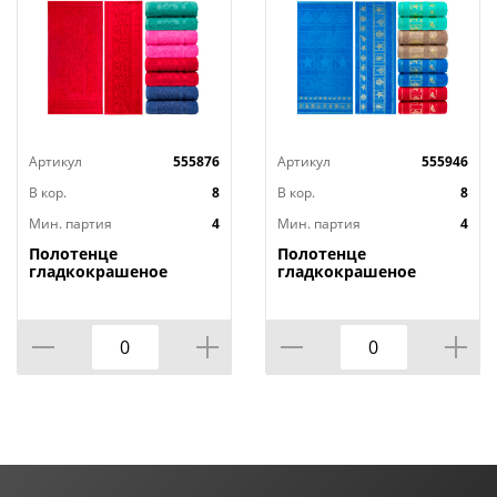
Артикул
555876
Артикул
555946
В кор.
8
В кор.
8
Мин. партия
4
Мин. партия
4
Полотенце
Полотенце
гладкокрашеное
гладкокрашеное
жаккардовое Осока,
жаккардовое Отпуск,
430 г/кв.м, 70х140 см
430 г/кв.м, 70х140 см