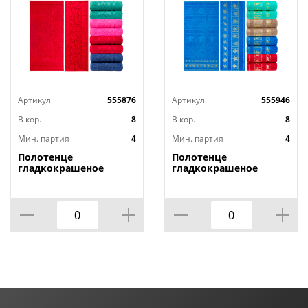
Артикул
555876
Артикул
555946
В кор.
8
В кор.
8
Мин. партия
4
Мин. партия
4
Полотенце
Полотенце
гладкокрашеное
гладкокрашеное
жаккардовое Осока,
жаккардовое Отпуск,
430 г/кв.м, 70х140 см
430 г/кв.м, 70х140 см