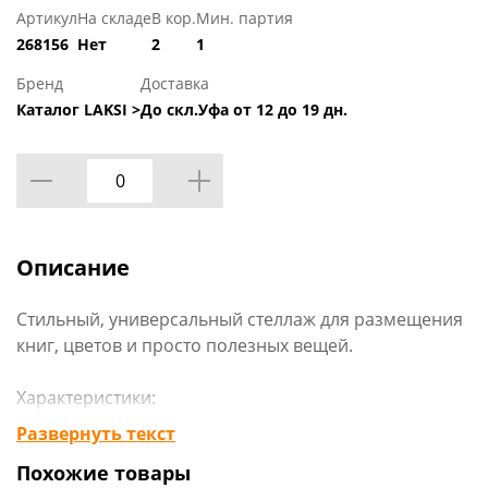
Артикул
На складе
В кор.
Мин. партия
268156
Нет
2
1
Бренд
Доставка
Каталог LAKSI >
До скл.Уфа от 12 до 19 дн.
Описание
Стильный, универсальный стеллаж для размещения
книг, цветов и просто полезных вещей.
Характеристики:
Тип: стеллаж
Развернуть текст
Особенности: 4 регулируемые опоры, компактный,
Похожие товары
прочная и надежная конструкция