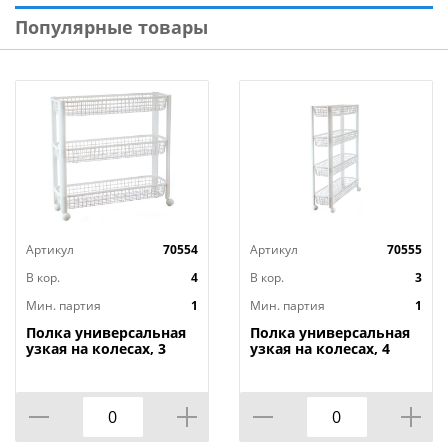
Модель: «Лофт»
Популярные товары
Назначение: для дома, дачи, балкона, кладовой,
склада, универсальный
Максимальная нагрузка: 20 кг
Размер изделия: 1060*800*310 мм
Материал полок: ЛДСП - 16 мм
Материал основания: металл
Вес: 16 кг
Цвет: полок - дуб ирландский, каркаса - чёрный
матовый
Артикул
70554
Артикул
70555
Бренд: «Лакси»
Страна-изготовитель: Россия
В кор.
4
В кор.
3
Мин. партия
1
Мин. партия
1
Полка универсальная
Полка универсальная
узкая на колесах, 3
узкая на колесах, 4
секции, белый, 1/4
секции, белый, 1/3