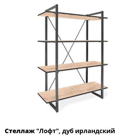
Стеллаж
"Лофт", дуб ирландский