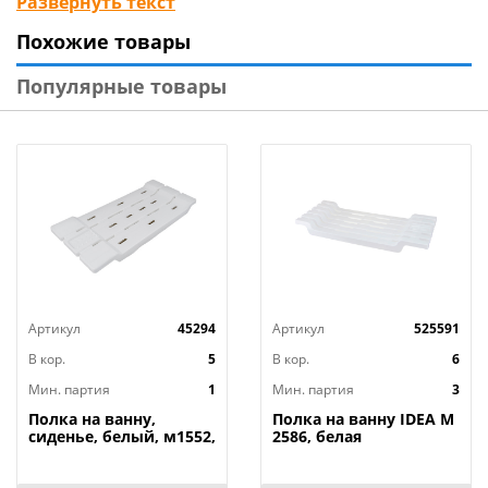
Развернуть текст
Технические характеристики:
Похожие товары
Конструкция: сборно-разборная
Корзина для белья: откидная
Популярные товары
Объем корзины: 45 л
Полки для хранения: 2 шт.
Покрытие: полимерно-порошковое
Материал: стальная труба - 16 мм, листовой металл
Размер в собранном виде: 380х350х930 мм
Цвет: бежевый
Вес: 4 кг
Бренд: «Исток»
Страна-изготовитель: Россия
Артикул
45294
Артикул
525591
В кор.
5
В кор.
6
Мин. партия
1
Мин. партия
3
Полка на ванну,
Полка на ванну IDEA М
сиденье, белый, м1552,
2586, белая
1/5