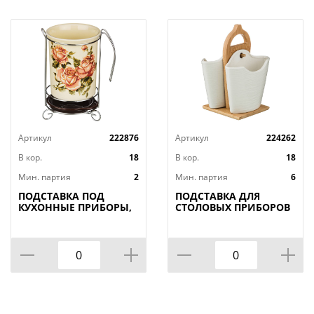
Артикул
222876
Артикул
224262
В кор.
18
В кор.
18
Мин. партия
2
Мин. партия
6
ПОДСТАВКА ПОД
ПОДСТАВКА ДЛЯ
КУХОННЫЕ ПРИБОРЫ,
СТОЛОВЫХ ПРИБОРОВ
КОРЕЙСКАЯ РОЗА, 10,
LEFARD "NATIVE" 14*11
5*10, 5*16 СМ,
СМ. ВЫСОТА=18 СМ.
КОР=18ШТ.
(КОР=18ШТ.)