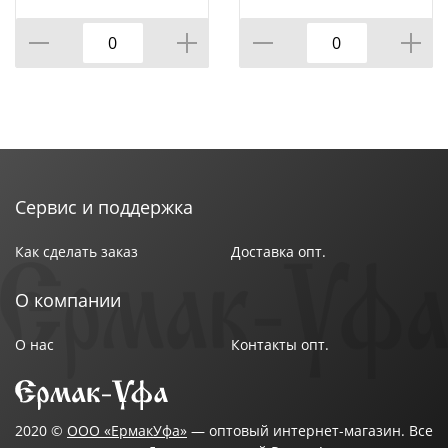
5*10, 5*16 СМ,
СМ. ВЫСОТА=18 СМ.
КОР=18ШТ.
(КОР=18ШТ.)
Правила ухода за доломитовой посудой не сложные:
• НЕ использовать абразивные чистящие средства;
• НЕ использовать в СВЧ печах и ПММ;
Сервис и поддержка
• мыть с применением нейтральных моющих
Как сделать заказ
Доставка опт.
средств;
О компании
• избегать резкого перепада температур.
О нас
Контакты опт.
Итог:
2020 ©
ООО «ЕрмакУфа»
— оптовый интернет-магазин. Все