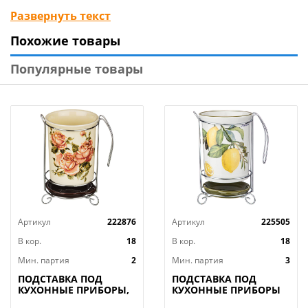
рекомендуется вымыть губкой или мягкой щеткой с
Развернуть текст
жидким моющим средством, сполоснуть и
Похожие товары
просушить. Не рекомендуется мыть в
посудомоечной машине.
Популярные товары
Изготовлено из коррозионностойкой
(нержавеющей) стали c эмалевым покрытием.
Размер 16х13х9 см.
Артикул
222876
Артикул
225505
В кор.
18
В кор.
18
Мин. партия
2
Мин. партия
3
ПОДСТАВКА ПОД
ПОДСТАВКА ПОД
КУХОННЫЕ ПРИБОРЫ,
КУХОННЫЕ ПРИБОРЫ
КОРЕЙСКАЯ РОЗА, 10,
AGNESS, ЛЕМОН ТРИ,