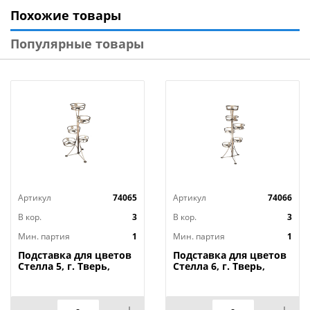
Тип: Подставка для цветов
Похожие товары
Высота: 130 см
Диаметр основания горшка: 21 см
Популярные товары
Материал: Металл
Артикул
74065
Артикул
74066
В кор.
3
В кор.
3
Мин. партия
1
Мин. партия
1
Подставка для цветов
Подставка для цветов
Стелла 5, г. Тверь,
Стелла 6, г. Тверь,
Лиана, 1/1
Лиана, 1/1