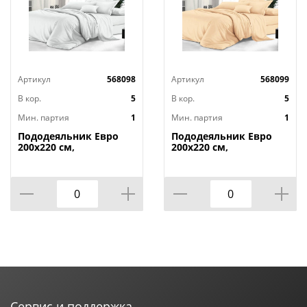
Артикул
568098
Артикул
568099
В кор.
5
В кор.
5
Мин. партия
1
Мин. партия
1
Пододеяльник Евро
Пододеяльник Евро
200х220 см,
200х220 см,
гладкокрашеный
гладкокрашеный
сатин, бриллиантовый
сатин, крем-брюле
белый
Сервис и поддержка