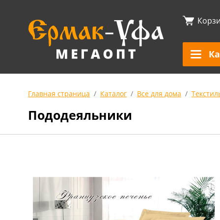
Корз
Ка
Главная страница
Каталог
Все для дома
Текстил
Пододеяльники