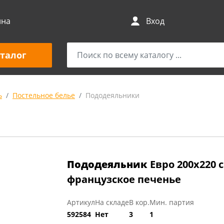
ина
Вход
талог
ь
Постельное белье
Пододеяльники
Пододеяльник
Евро 200х220 
французское печенье
Артикул
На складе
В кор.
Мин. партия
592584
Нет
3
1