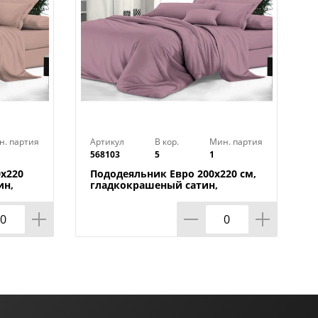
н. партия
Артикул
В кор.
Мин. партия
568103
5
1
0х220
Пододеяльник Евро 200х220 см,
ин,
гладкокрашеный сатин,
фиолетовый сон