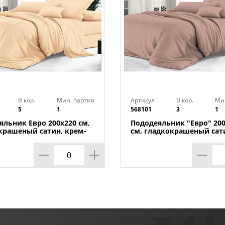
В кор.
Мин. партия
Артикул
В кор.
Ми
5
1
568101
3
1
яльник Евро 200х220 см,
Пододеяльник "Евро" 20
крашеный сатин, крем-
см, гладкокрашеный сат
нежная пудра