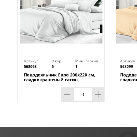
Артикул
В кор.
Мин. партия
Артикул
568098
5
1
568099
Пододеяльник Евро 200х220 см,
Пододе
гладкокрашеный сатин,
гладко
бриллиантовый белый
брюле