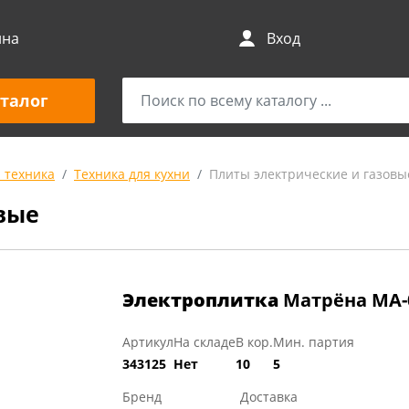
ина
Вход
талог
 техника
Техника для кухни
Плиты электрические и газовы
вые
Электроплитка
Матрёна МА-
Артикул
На складе
В кор.
Мин. партия
343125
Нет
10
5
Бренд
Доставка