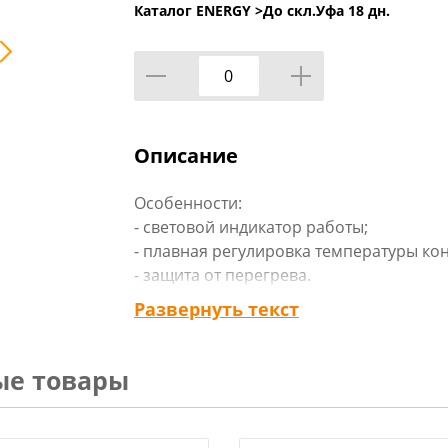
Каталог ENERGY >
До скл.Уфа 18 дн.
Описание
Особенности:
- световой индикатор работы;
- плавная регулировка температуры ко
- защита от перегрева.
Развернуть текст
Технические характеристики:
Размер: 140 мм
Длина шнура: 62,5 см
ые товары
Мощность: 1000 Вт
Габариты: 0,244 x 0,261 x 0,08 мм
Вид упаковки: цветная коробка