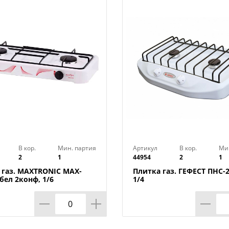
Цвет: коричневый
Бренд: «Матрёна»
Страна-изготовитель: Китай
В кор.
Мин. партия
Артикул
В кор.
Ми
2
1
44954
2
1
 газ. MAXTRONIC MAX-
Плитка газ. ГЕФЕСТ ПНС-2
бел 2конф, 1/6
1/4