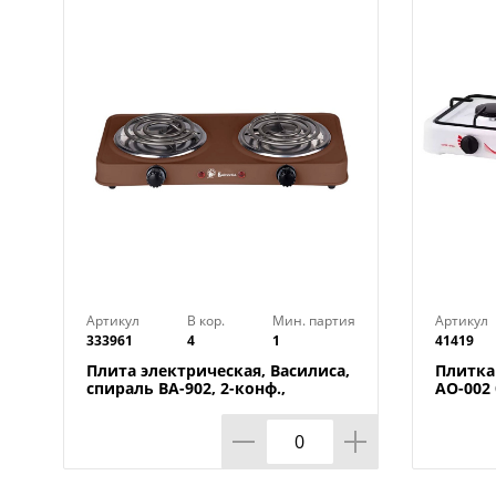
Артикул
В кор.
Мин. партия
Артикул
333961
4
1
41419
Плита электрическая, Василиса,
Плитка
спираль ВА-902, 2-конф.,
АО-002 
коричневая