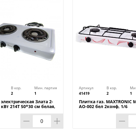
Материал изделия: чугун
Бренд: HomeStar
Страна-изготовитель: Китай
В кор.
Мин. партия
Артикул
В кор.
Ми
2
1
41419
2
1
 электрическая Злата 2-
Плитка газ. MAXTRONIC 
 кВт 214Т 50*30 см белая,
АО-002 бел 2конф, 1/6