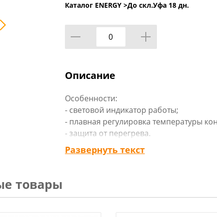
Каталог ENERGY >
До скл.Уфа 18 дн.
Описание
Особенности:
- световой индикатор работы;
- плавная регулировка температуры ко
- защита от перегрева.
Развернуть текст
Технические характеристики:
Размер: 155 мм/155 мм
Длина шнура: 62,5 см
ые товары
Мощность: 1000 Вт/1000 Вт
Габариты: 0,47 x 0,08 x 0,26 мм
Вид упаковки: цветная коробка