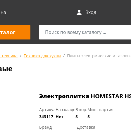
ина
Вход
талог
 техника
Техника для кухни
Плиты электрические и газовы
вые
Электроплитка
HOMESTAR HS-
Артикул
На складе
В кор.
Мин. партия
343117
Нет
5
5
Бренд
Доставка