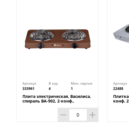
Артикул
В кор.
Мин. партия
Артикул
333961
4
1
22488
Плита электрическая, Василиса,
Плитка
спираль ВА-902, 2-конф.,
конф. 2
коричневая
1/1