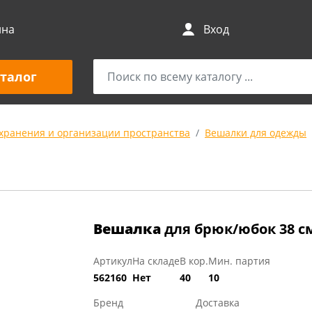
ина
Вход
талог
 хранения и организации пространства
Вешалки для одежды
Вешалка
для брюк/юбок 38 см
Артикул
На складе
В кор.
Мин. партия
562160
Нет
40
10
Бренд
Доставка