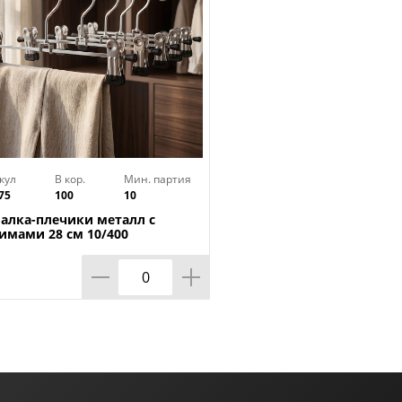
кул
В кор.
Мин. партия
75
100
10
алка-плечики металл с
имами 28 см 10/400