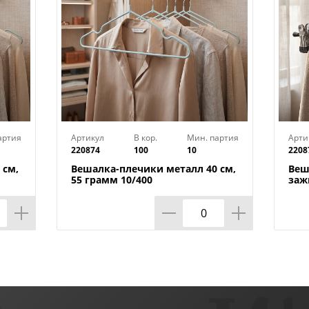
артия
Артикул
В кор.
Мин. партия
Арти
220874
100
10
2208
 см,
Вешалка-плечики металл 40 см,
Веш
55 грамм 10/400
заж