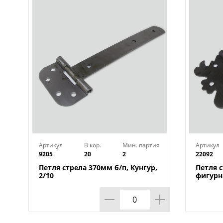
Артикул
В кор.
Мин. партия
Артикул
9205
20
2
22092
Петля стрела 370мм б/п, Кунгур,
Петля 
2/10
фигурна