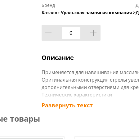
Бренд
Д
Каталог Уральская замочная компания >
Д
Описание
Применяется для навешивания массивны
Оригинальная конструкция стрелы уве
дополнительными отверстиями для кре
Технические характеристики
Материал Сталь 08КП
Развернуть текст
Стрела 3 мм
ые товары
Карта петли 3 мм
Технические характеристики: