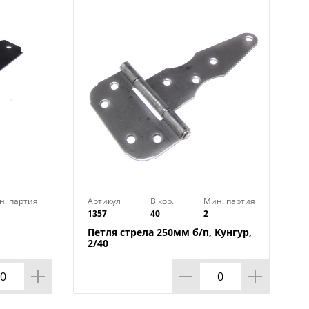
н. партия
Артикул
В кор.
Мин. партия
1357
40
2
Петля стрела 250мм б/п, Кунгур,
2/40