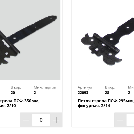
Материал: Сталь
Цвет: Черный
Гарантия: Нет
Основное свойство: Домарт
Транспортная упаковка: 1
Минимальная фасовка: 1
Вес (брутто): 0.795
Размер изделия: 130х400 мм
Индивидуальная упаковка : Хедер
В кор.
Мин. партия
Артикул
В кор.
Ми
20
2
22093
28
2
стрела ПСФ-350мм,
Петля стрела ПСФ-295мм,
я, 2/10
фигурная, 2/14