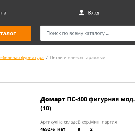
ина
Вход
талог
мебельная фурнитура
Петли и навесы гаражные
Домарт
ПС-400 фигурная мод.
(10)
Артикул
На складе
В кор.
Мин. партия
469276
Нет
8
2