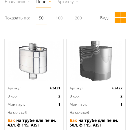
Названию
Цене
Артиклу
Вид:
Показать по:
50
100
200
Артикул
62421
Артикул
62422
В кор.
2
В кор.
2
Мин.парт.
1
Мин.парт.
1
На складе
4
На складе
4
Бак
на трубе для печи,
Бак
на трубе для печи,
43л, ф 115, AISI
50л, ф 115, AISI
439/0,8мм, , штуцер 3/4,
439/0,8мм, , штуцер 3/4,