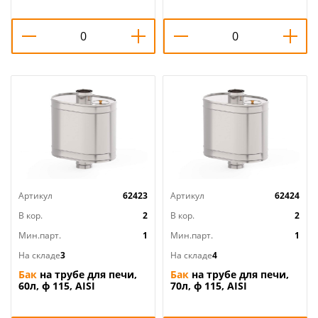
1/1
1/1
Артикул
62423
Артикул
62424
В кор.
2
В кор.
2
Мин.парт.
1
Мин.парт.
1
На складе
3
На складе
4
Бак
на трубе для печи,
Бак
на трубе для печи,
60л, ф 115, AISI
70л, ф 115, AISI
439/0,8мм, , штуцер 3/4,
439/0,8мм, , штуцер 3/4,
1/1
1/1