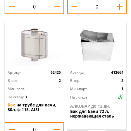
Артикул
62425
Артикул
412664
В кор.
2
В кор.
2
Мин.парт.
1
Мин.парт.
1
На складе
3
На складе
Бак
на трубе для печи,
АЛКОВАР до 12 дн.
80л, ф 115, AISI
Бак
для бани 72 л,
439/0,8мм, , штуцер 3/4,
нержавеющая сталь
1/1