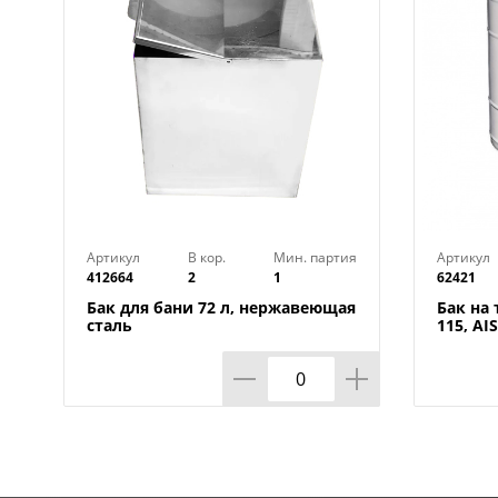
Артикул
В кор.
Мин. партия
Артикул
412664
2
1
62421
Бак для бани 72 л, нержавеющая
Бак на 
сталь
115, AI
1/1