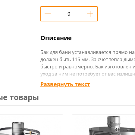
Описание
Бак для бани устанавливается прямо н
должен быть 115 мм. За счет тепла дым
быстро и равномерно. Бак изготовлен 
уход за ним не потребует от вас излишн
Технические характеристики
:
Развернуть текст
Материал: нержавеющая сталь
ые товары
Диаметр трубы: 115мм
Обьем бака,л: 50
Размер,см: 40х43х50
Высота трубы, см: 75
Высота обечайки, см: 50
Толщина металла,мм: 0,8