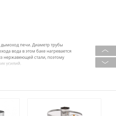
а дымоход печи. Диаметр трубы
охода вода в этом баке нагревается
из нержавеющей стали, поэтому
их усилий.