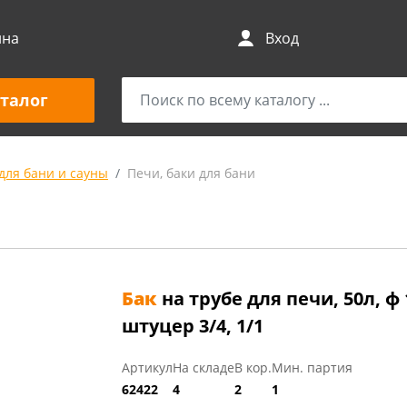
ина
Вход
талог
для бани и сауны
Печи, баки для бани
Бак
на трубе для печи, 50л, ф 1
штуцер 3/4, 1/1
Артикул
На складе
В кор.
Мин. партия
62422
4
2
1