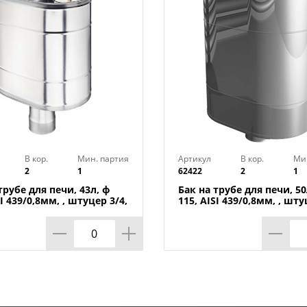
Бренд: УМК
Страна изготовитель: Россия
В кор.
Мин. партия
Артикул
В кор.
Ми
2
1
62422
2
1
трубе для печи, 43л, ф
Бак на трубе для печи, 50
SI 439/0,8мм, , штуцер 3/4,
115, AISI 439/0,8мм, , шту
1/1