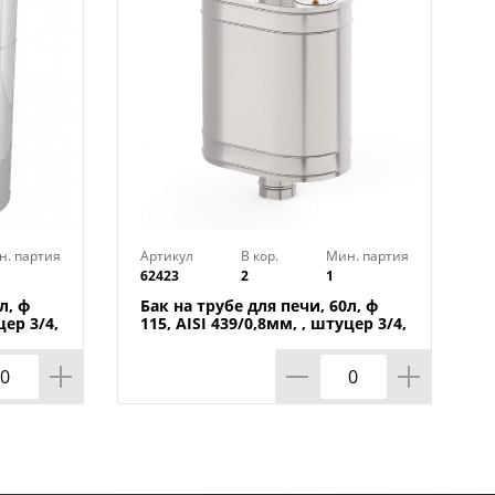
н. партия
Артикул
В кор.
Мин. партия
62423
2
1
л, ф
Бак на трубе для печи, 60л, ф
цер 3/4,
115, AISI 439/0,8мм, , штуцер 3/4,
1/1