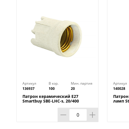
Артикул
В кор.
Мин. партия
Артикул
136937
100
20
140028
Патрон керамический E27
Патрон
Smartbuy SBE-LHC-s, 20/400
ламп St