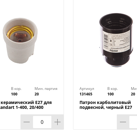
В кор.
Мин. партия
Артикул
В кор.
Ми
100
20
131465
100
20
 керамический E27 для
Патрон карболитовый
andart 1-400, 20/400
подвесной, черный Е27
Smartbuy SBE-LHB-s, 20/2