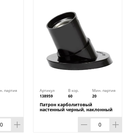
н. партия
Артикул
В кор.
Мин. партия
138959
60
20
Патрон карболитовый
настенный черный, наклонный
00
Е27 Smartbuy SBE-LHB-w, 20/200