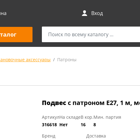
ина
Вход
талог
тановочные аксессуары
Патроны
Подвес
с патроном E27, 1 м, 
Артикул
На складе
В кор.
Мин. партия
316618
Нет
16
8
Бренд
Доставка