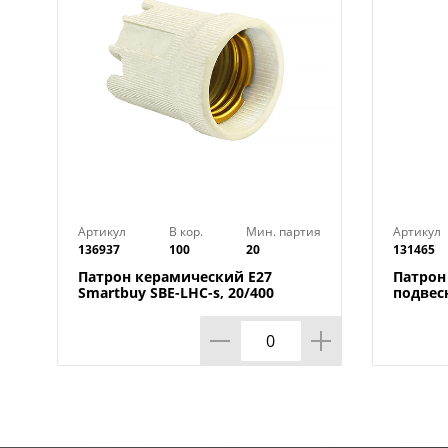
Артикул
В кор.
Мин. партия
Артикул
136937
100
20
131465
Патрон керамический E27
Патрон
Smartbuy SBE-LHC-s, 20/400
подвес
Smartbu