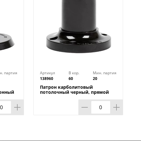
н. партия
Артикул
В кор.
Мин. партия
138960
60
20
Патрон карболитовый
лонный
потолочный черный, прямой
20/200
Е27 Smartbuy SBE-LHB-c, 20/200