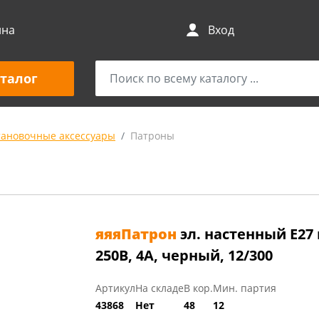
ина
Вход
талог
тановочные аксессуары
Патроны
яяяПатрон
эл. настенный Е2
250В, 4А, черный, 12/300
Артикул
На складе
В кор.
Мин. партия
43868
Нет
48
12