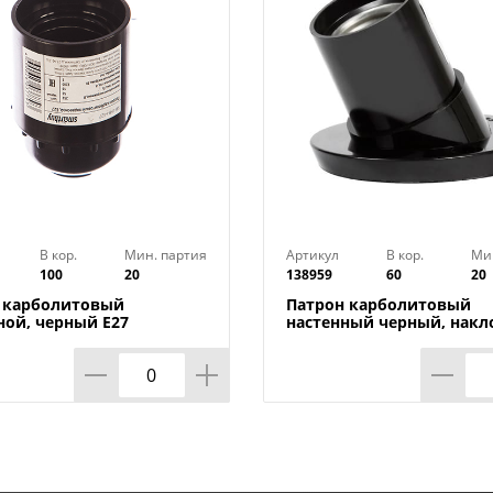
В кор.
Мин. партия
Артикул
В кор.
Ми
100
20
138959
60
20
 карболитовый
Патрон карболитовый
ной, черный Е27
настенный черный, нак
y SBE-LHB-s, 20/200
Е27 Smartbuy SBE-LHB-w, 