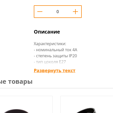
Описание
Характеристики:
- номинальный ток 4А
- степень защиты IP20
- тип цоколя Е27
- напряжение 250В
Развернуть текст
- материал: карболит, сталь
ые товары
- цвет: черный